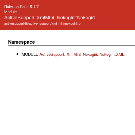
Ruby on Rails 5.1.7
Module
ActiveSupport::XmlMini_Nokogiri::Nokogiri
activesupport/lib/active_support/xml_mini/nokogiri.rb
Namespace
MODULE
ActiveSupport::XmlMini_Nokogiri::Nokogiri::XML